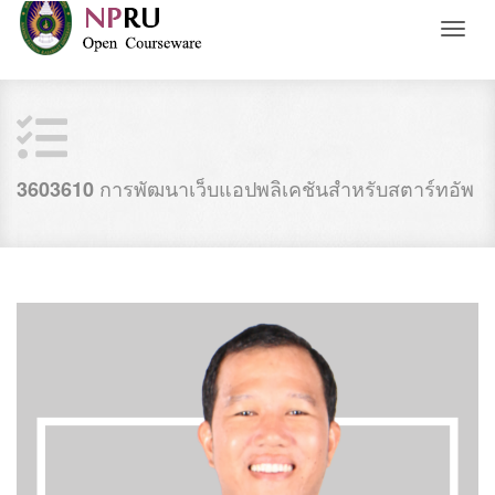
Toggl
naviga
การพัฒนาเว็บแอปพลิเคชันสำหรับสตาร์ทอัพ
3603610