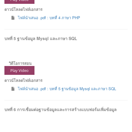
ดาวน์โหลดไฟล์เอกสาร
ไฟล์นำเสนอ .pdf : บทที่ 4 ภาษา PHP
บทที่ 5 ฐานข้อมูล Mysql และภาษา SQL
วิดีโอการสอน
Play Video
ดาวน์โหลดไฟล์เอกสาร
ไฟล์นำเสนอ .pdf : บทที่ 5 ฐานข้อมูล Mysql และภาษา SQL
บทที่ 6 การเชื่อมต่อฐานข้อมูลและการสร้างแบบฟอร์มเพิ่มข้อมูล