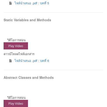
ไฟล์นำเสนอ .pdf : บทที่ 5
Static Variables and Methods
วิดีโอการสอน
Play Video
ดาวน์โหลดไฟล์เอกสาร
ไฟล์นำเสนอ .pdf : บทที่ 6
Abstract Classes and Methods
วิดีโอการสอน
Play Video