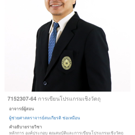
การเขียนโปรแกรมเชิงวัตถุ
7152307-64
อาจารย์ผู้สอน
ผู้ช่วยศาสตราจารย์สมเกียรติ ช่อเหมือน
คำอธิบายรายวิชา
หลักการ องค์ประกอบ คุณสมบัติและการเขียนโปรแกรมเชิงวัตถุ