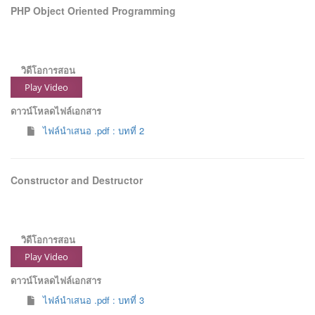
PHP Object Oriented Programming
วิดีโอการสอน
Play Video
ดาวน์โหลดไฟล์เอกสาร
ไฟล์นำเสนอ .pdf : บทที่ 2
Constructor and Destructor
วิดีโอการสอน
Play Video
ดาวน์โหลดไฟล์เอกสาร
ไฟล์นำเสนอ .pdf : บทที่ 3