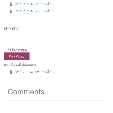
ไฟล์นำเสนอ .pdf : บทที่ 13
ไฟล์นำเสนอ .pdf : บทที่ 14
PHP PDO
วิดีโอการสอน
Play Video
ดาวน์โหลดไฟล์เอกสาร
ไฟล์นำเสนอ .pdf : บทที่ 15
Comments