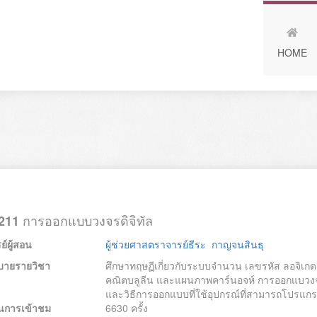
HOME
การออกแบบวงจรดิจิทัล
211
์ผู้สอน
ผู้ช่วยศาสตราจารย์ธีระ กาญจนสินธุ
บายรายวิชา
ศึกษาทฤษฏีเกี่ยวกับระบบจำนวน เลขรหัส ลอจิเ
คณิตบลูลีน และแผนภาพคาร์นอจห์ การออกแบวงจ
และวิธีการออกแบบที่ใช้อุปกรณ์ที่สามารถโปรแกร
นการเข้าชม
6630 ครั้ง