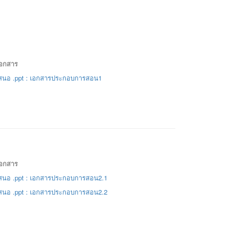
เอกสาร
สนอ .ppt : เอกสารประกอบการสอน1
เอกสาร
สนอ .ppt : เอกสารประกอบการสอน2.1
สนอ .ppt : เอกสารประกอบการสอน2.2