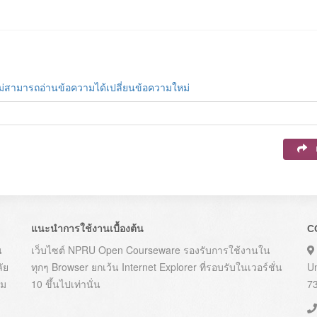
ม่สามารถอ่านข้อความได้เปลี่ยนข้อความใหม่
แนะนำการใช้งานเบื้องต้น
C
น
เว็บไซต์ NPRU Open Courseware รองรับการใช้งานใน
ัย
ทุกๆ Browser ยกเว้น Internet Explorer ที่รอบรับในเวอร์ชั่น
U
าม
10 ขึ้นไปเท่านั่น
7