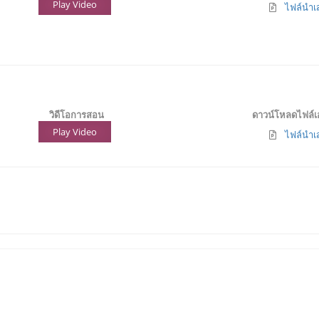
Play Video
ไฟล์นำเ
วิดีโอการสอน
ดาวน์โหลดไฟล์
Play Video
ไฟล์นำเ