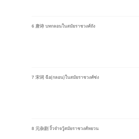
6 唐诗 บทกลอนในสมัยราชวงศ์ถัง
7 宋词 ฉือ(กลอน)ในสมัยราชวงศ์ซ่ง
8 元杂剧 งิ้วจ๋าจวู้สมัยราชวงศ์หยวน