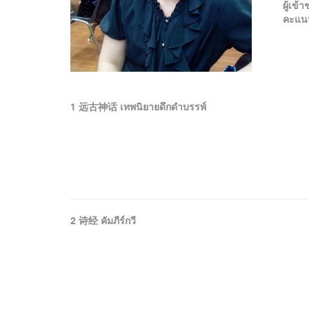
ผู้เข
คะแน
1 远古神话 เทพนิยายดึกดำบรรพ์
2 诗经 คัมภีร์กวี