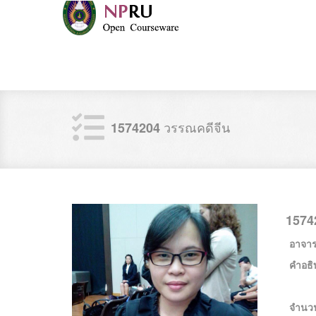
วรรณคดีจีน
1574204
1574
อาจารย
คำอธิ
จำนว