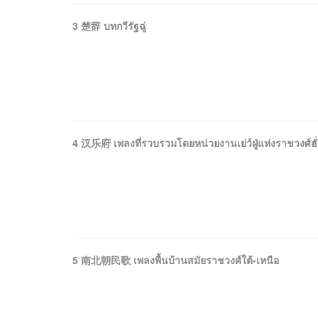
3 楚辞 บทกวีรัฐฉู่
4 汉乐府 เพลงที่รวบรวมโดยหน่วยงานเย่ว์ฝู่แห่งราชวงศ์ฮั
5 南北朝民歌 เพลงพื้นบ้านสมัยราชวงศ์ใต้-เหนือ