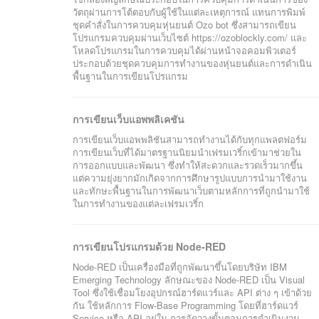
วัตถุผ่านการโต้ตอบกับผู้ใช้ในแต่ละเหตุการณ์ แทนการพิมพ์
ชุดคำสั่งในการควบคุมหุ่นยนต์ Ozo bot ซึ่งสามารถเขียน
โปรแกรมควบคุมผ่านเว็บไซต์ https://ozoblockly.com/ และ
โหลดโปรแกรมในการควบคุมได้ผ่านหน้าจอคอมพิวเตอร์
ประกอบด้วยชุดควบคุมการทำงานของหุ่นยนต์และการดำเนิน
พื้นฐานในการเขียนโปรแกรม
การเขียนเว็บแอพพลิเคชัน
การเขียนเว็บแอพพลิชันสามารถทำงานได้กับทุกแพลตฟอร์ม
การเขียนเว็บที่ได้มาตรฐานนิยมนำเฟรมเวริ์กเข้ามาช่วยใน
การออกแบบและพัฒนา ซึ่งทำให้สะดวกและรวดเร็วมากขึ้น
แต่ความยุ่งยากมักเกิดจากการศึกษารูปแบบการนำมาใช้งาน
และทักษะพื้นฐานในการพัฒนาเว็บตามหลักการที่ถูกนำมาใช้
ในการทำงานของแต่ละเฟรมเวริ์ก
การเขียนโปรแกรมด้วย Node-RED
Node-RED เป็นเครื่องมือที่ถูกพัฒนาขึ้นโดยบริษัท IBM
Emerging Technology ลักษณะของ Node-RED เป็น Visual
Tool ซึ่งใช้เชื่อมโยงอุปกรณ์ฮาร์ดแวร์และ API ต่าง ๆ เข้าด้วย
กัน ใช้หลักการ Flow-Base Programming โดยที่ฮาร์ดแวร์
Service หรือ API อยู่ใน การจัดวางขั้นตอนการดำเนินงาน