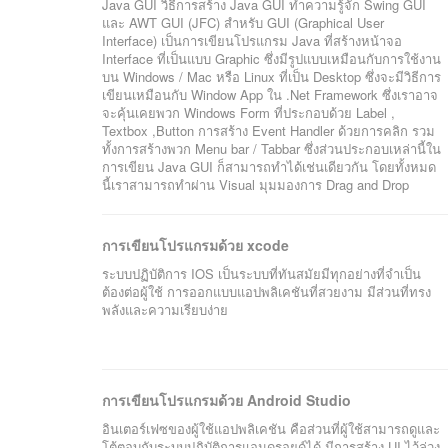
Java GUI วิธีการสร้าง Java GUI ทำความรู้จัก Swing GUI
และ AWT GUI (JFC) สำหรับ GUI (Graphical User
Interface) เป็นการเขียนโปรแกรม Java ที่สร้างหน้าจอ
Interface ที่เป็นแบบ Graphic ซึ่งมีรูปแบบเหมือนกับการใช้งาน
บน Windows / Mac หรือ Linux ที่เป็น Desktop ซึ่งจะมีวิธีการ
เขียนเหมือนกับ Window App ใน .Net Framework ซึ่งเราอาจ
จะคุ้นเคยพวก Windows Form ที่ประกอบด้วย Label ,
Textbox ,Button การสร้าง Event Handler ด้วยการคลิก รวม
ทั้งการสร้างพวก Menu bar / Tabbar ซึ่งส่วนประกอบเหล่านี้ใน
การเขียน Java GUI ก็สามารถทำได้เช่นเดียวกัน โดยทั้งหมด
นี้เราสามารถทำผ่าน Visual มุมมองการ Drag and Drop
การเขียนโปรแกรมด้วย xcode
ระบบปฏิบัติการ IOS เป็นระบบที่ทันสมัยมีทุกอย่างที่จำเป็น
ต้องต่อผู้ใช้ การออกแบบแอปพลิเคชันที่สวยงาม มีส่วนที่ทรง
พลังและความเรียบง่าย
การเขียนโปรแกรมด้วย Android Studio
อินเตอร์เฟซของผู้ใช้แอปพลิเคชัน คือส่วนที่ผู้ใช้สามารถดูและ
โต้ตอบกับระบบปฏิบัติการแอนดรอยด์ได้ มีการสร้าง UI ไว้ล่วง