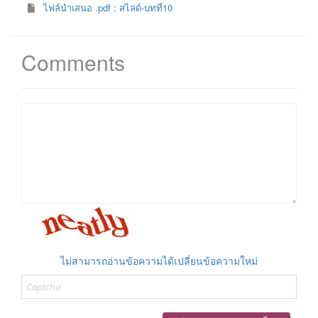
ไฟล์นำเสนอ .pdf : สไลด์-บทที่10
Comments
ไม่สามารถอ่านข้อความได้เปลี่ยนข้อความใหม่