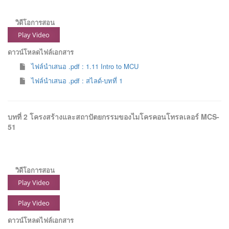
วิดีโอการสอน
Play Video
ดาวน์โหลดไฟล์เอกสาร
ไฟล์นำเสนอ .pdf : 1.11 Intro to MCU
ไฟล์นำเสนอ .pdf : สไลด์-บทที่ 1
บทที่ 2 โครงสร้างและสถาปัตยกรรมของไมโครคอนโทรลเลอร์ MCS-
51
วิดีโอการสอน
Play Video
Play Video
ดาวน์โหลดไฟล์เอกสาร