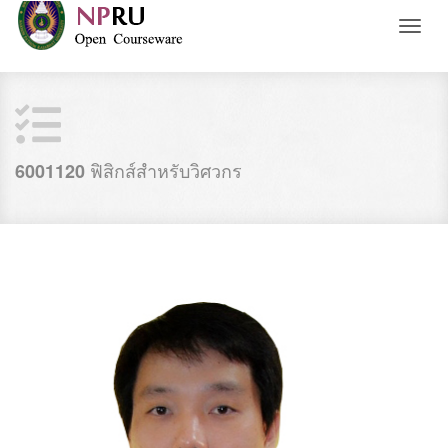
Toggl
naviga
ฟิสิกส์สำหรับวิศวกร
6001120