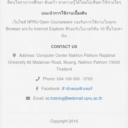
ที่สนใจสามารถศึกษา ค้นคว้า หาความรู้ได้โดยไม่เสียค่าใช้จ่ายใดๆ
แนะนำการใช้งานเบื้องต้น
เว็บไซต์ NPRU Open Courseware รองรับการใช้งานในทุกๆ
Browser ยกเว้น Internet Explorer ที่รอบรับในเวอร์ชั่น 10 ขึ้นไปเท่า
นั่น
CONTACT US
Address: Computer Center Nakhon Pathom Rajabhat
University 85 Malaiman Road, Muang, Nakhon Pathom 73000
Thailand
Phone: 034 109 300 - 3705
Facebook:
สำนักคอมพิวเตอร์
Email:
cc.training@webmail.npru.ac.th
Copyright 2016