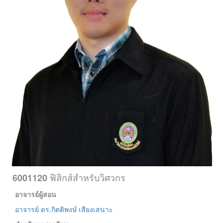
ฟิสิกส์สำหรับวิศวกร
6001120
อาจารย์ผู้สอน
อาจารย์ ดร.กิตติพงษ์ เสียงเสนาะ