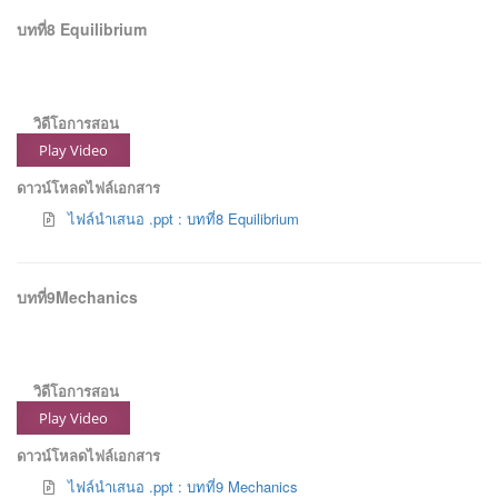
บทที่8 Equilibrium
วิดีโอการสอน
Play Video
ดาวน์โหลดไฟล์เอกสาร
ไฟล์นำเสนอ .ppt : บทที่8 Equilibrium
บทที่9Mechanics
วิดีโอการสอน
Play Video
ดาวน์โหลดไฟล์เอกสาร
ไฟล์นำเสนอ .ppt : บทที่9 Mechanics