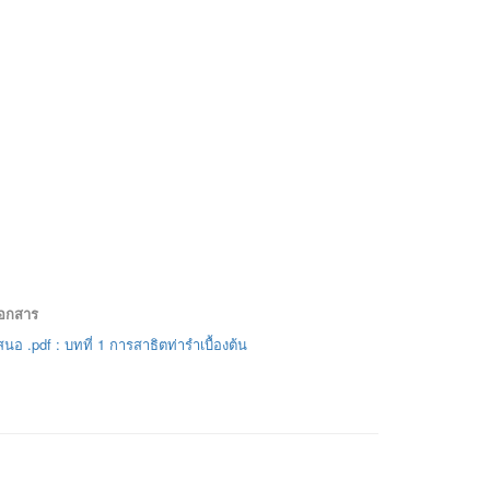
เอกสาร
นอ .pdf : บทที่ 1 การสาธิตท่ารำเบื้องต้น