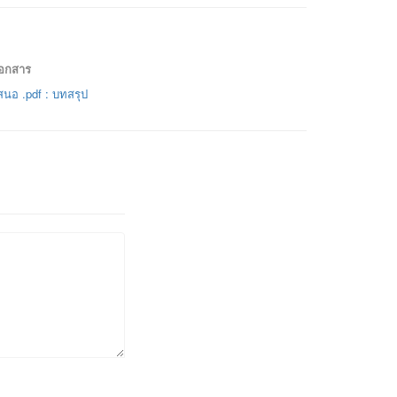
เอกสาร
นอ .pdf : บทสรุป