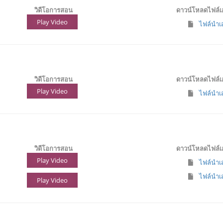
วิดีโอการสอน
ดาวน์โหลดไฟล์
Play Video
ไฟล์นำเส
วิดีโอการสอน
ดาวน์โหลดไฟล์
Play Video
ไฟล์นำเส
วิดีโอการสอน
ดาวน์โหลดไฟล์
Play Video
ไฟล์นำเส
ไฟล์นำเส
Play Video