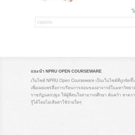
ไ
แนะนำ NPRU OPEN COURSEWARE
เว็บไซต์ NPRU Open Courseware เป็นเว็บไซต์ที่ถูกจัดขึ้
เพื่อเผยแพร่สื่อการเรียนการสอนของอาจารย์ในมหาวิทยาล
ราชภัฏนครปฐม ให้ผู้ที่สนใจสามารถศึกษา ค้นคว้า หาคว
รู้ได้โดยไม่เสียค่าใช้จ่ายใดๆ