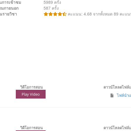
นการเข้าชม
5989 ครั้ง
้าชมภายนอก
587 ครั้ง
นรายวิชา
คะแนน: 4.68 จากทั้งหมด 89 คะแน
วิดีโอการสอน
ดาวน์โหลดไฟล์
Play Video
ไฟล์นำเ
วิดีโอการสอน
ดาวน์โหลดไฟล์