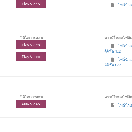
Play Video
ไฟล์นำเส
วิดีโอการสอน
ดาวน์โหลดไฟล์
Play Video
ไฟล์นำเส
ดิจิทัล 1/2
Play Video
ไฟล์นำเส
ดิจิทัล 2/2
วิดีโอการสอน
ดาวน์โหลดไฟล์
Play Video
ไฟล์นำเส